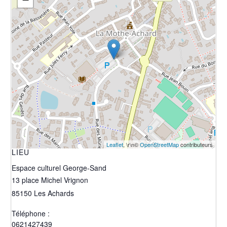
Leaflet
, \r\n©
OpenStreetMap
contributeurs
LIEU
Espace culturel George-Sand
13 place Michel Vrignon
85150
Les Achards
Téléphone :
0621427439