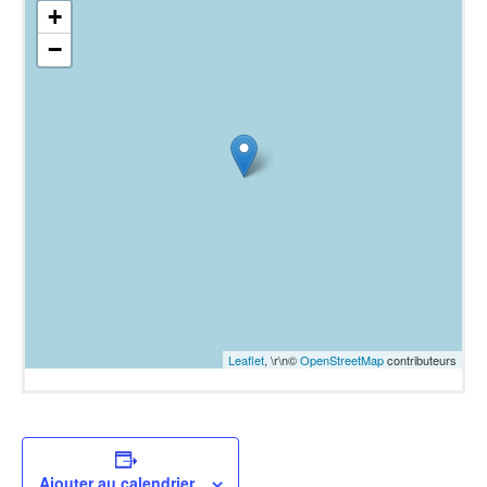
+
−
Leaflet
, \r\n©
OpenStreetMap
contributeurs
Ajouter au calendrier