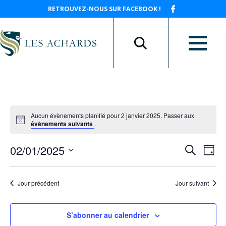
RETROUVEZ-NOUS SUR FACEBOOK !
Aucun évènements planifié pour 2 janvier 2025. Passer aux
évènements suivants
.
Recherche
Navig
02/01/2025
Recherche
et
de
Jour
navigation
vues
Sélectionnez
de
Évèn
une
vues
date.
Évènements
Jour précédent
Jour suivant
S’abonner au calendrier